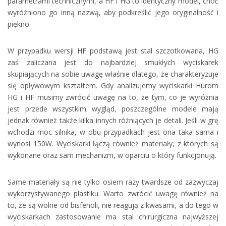
parametrami technicznymi, a HF i HG to identyczny model, choć
wyróżniono go inną nazwą, aby podkreślić jego oryginalność i
piękno.
W przypadku wersji HF podstawą jest stal szczotkowana, HG
zaś zaliczana jest do najbardziej smukłych wyciskarek
skupiających na sobie uwagę właśnie dlatego, że charakteryzuje
się opływowym kształtem. Gdy analizujemy wyciskarki Hurom
HG i HF musimy zwrócić uwagę na to, że tym, co je wyróżnia
jest przede wszystkim wygląd, poszczególne modele mają
jednak również także kilka innych różniących je detali. Jeśli w grę
wchodzi moc silnika, w obu przypadkach jest ona taka sama i
wynosi 150W. Wyciskarki łączą również materiały, z których są
wykonane oraz sam mechanizm, w oparciu o który funkcjonują.
Same materiały są nie tylko osiem razy twardsze od zazwyczaj
wykorzystywanego plastiku. Warto zwrócić uwagę również na
to, że są wolne od bisfenoli, nie reagują z kwasami, a do tego w
wyciskarkach zastosowanie ma stal chirurgiczna najwyższej