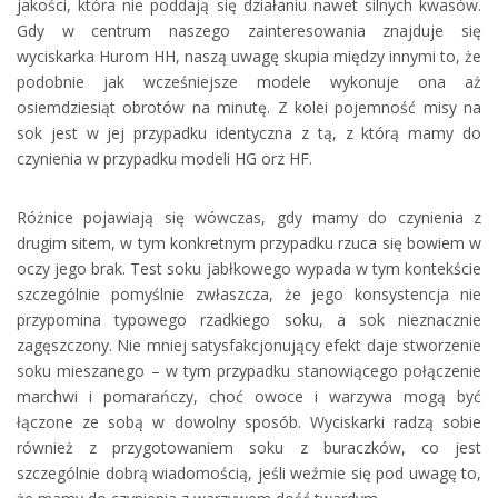
jakości, która nie poddają się działaniu nawet silnych kwasów.
Gdy w centrum naszego zainteresowania znajduje się
wyciskarka Hurom HH, naszą uwagę skupia między innymi to, że
podobnie jak wcześniejsze modele wykonuje ona aż
osiemdziesiąt obrotów na minutę. Z kolei pojemność misy na
sok jest w jej przypadku identyczna z tą, z którą mamy do
czynienia w przypadku modeli HG orz HF.
Różnice pojawiają się wówczas, gdy mamy do czynienia z
drugim sitem, w tym konkretnym przypadku rzuca się bowiem w
oczy jego brak. Test soku jabłkowego wypada w tym kontekście
szczególnie pomyślnie zwłaszcza, że jego konsystencja nie
przypomina typowego rzadkiego soku, a sok nieznacznie
zagęszczony. Nie mniej satysfakcjonujący efekt daje stworzenie
soku mieszanego – w tym przypadku stanowiącego połączenie
marchwi i pomarańczy, choć owoce i warzywa mogą być
łączone ze sobą w dowolny sposób. Wyciskarki radzą sobie
również z przygotowaniem soku z buraczków, co jest
szczególnie dobrą wiadomością, jeśli weźmie się pod uwagę to,