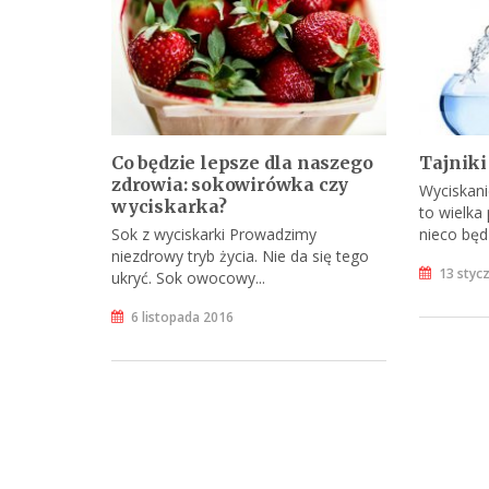
Co będzie lepsze dla naszego
Tajnik
zdrowia: sokowirówka czy
Wyciskani
wyciskarka?
to wielka
Sok z wyciskarki Prowadzimy
nieco będz
niezdrowy tryb życia. Nie da się tego
13 styc
ukryć. Sok owocowy...
6 listopada 2016