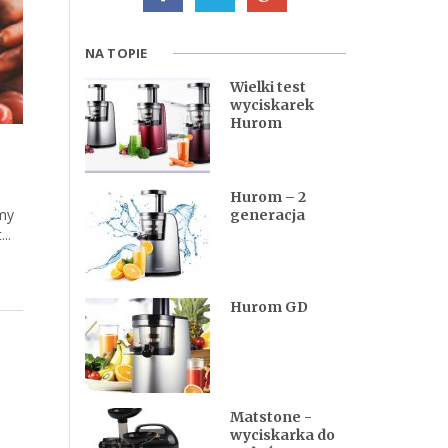
NA TOPIE
Wielki test
wyciskarek
Hurom
Hurom – 2
my
generacja
..
Hurom GD
Matstone -
wyciskarka do