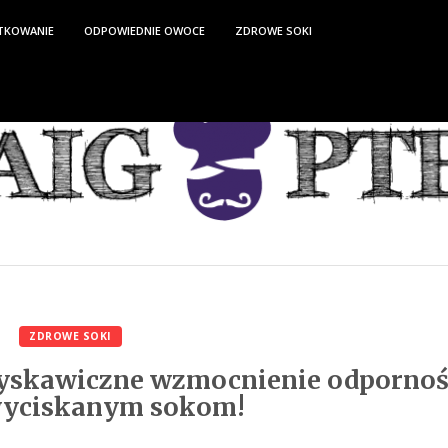
TKOWANIE
ODPOWIEDNIE OWOCE
ZDROWE SOKI
ZDROWE SOKI
yskawiczne wzmocnienie odpornoś
wyciskanym sokom!