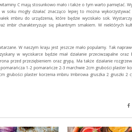
ej witaminy C mają stosunkowo mało i także o tym warto pamiętać.
Wy
ny w soku mogły działać znacząco lepiej to można wykorzystywać
łek imbiru do urządzenia, które będzie wyciskało sok. Wystarcz
eważ imbir charakteryzuje się pikantnym smakiem. W niektórych kul
owtarzane. W naszym kraju jest jeszcze mało popularny. Tak napraw
yskany w wyciskarce będzie miał działanie przeciwzapalne oraz 
hrona przed przeziębieniem oraz grypą. Ma także działanie rozgrzew
wa pomarańcza 1-2 pomarańcze 2-3 marchwie 2cm grubości plaster ko
cm grubości plaster korzenia imbiru Imbirowa gruszka 2 gruszki 2 c