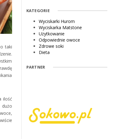
KATEGORIE
Wyciskarki Hurom
Wyciskarka Matstone
Użytkowanie
Odpowiednie owoce
Zdrowe soki
o taki
Dieta
zenie.
ystkim
PARTNER
prawdę
ikania
 ilość
ą dużo
owoce,
wiście