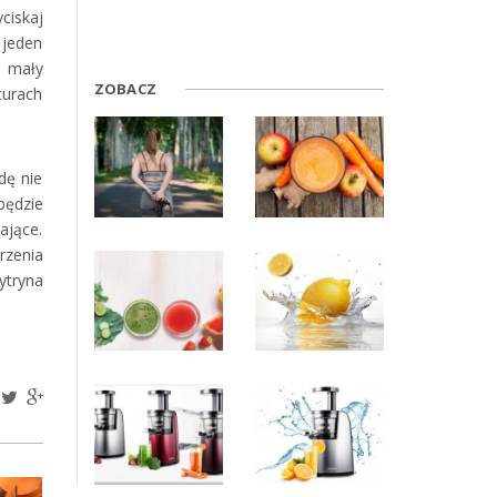
ciskaj
 jeden
y mały
ZOBACZ
turach
dę nie
będzie
ające.
rzenia
ytryna