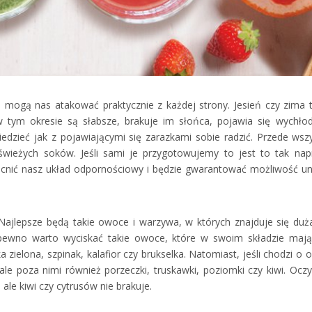
 mogą nas atakować praktycznie z każdej strony. Jesień czy zima t
 tym okresie są słabsze, brakuje im słońca, pojawia się wychłod
edzieć jak z pojawiającymi się zarazkami sobie radzić. Przede wsz
świeżych soków. Jeśli sami je przygotowujemy to jest to tak na
cnić nasz układ odpornościowy i będzie gwarantować możliwość un
Najlepsze będą takie owoce i warzywa, w których znajduje się duża
 pewno warto wyciskać takie owoce, które w swoim składzie maj
 zielona, szpinak, kalafior czy brukselka. Natomiast, jeśli chodzi o 
ale poza nimi również porzeczki, truskawki, poziomki czy kiwi. Oczy
le kiwi czy cytrusów nie brakuje.