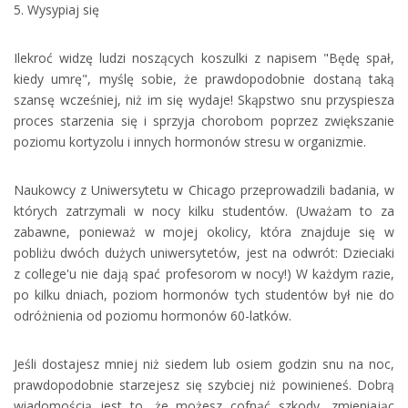
5. Wysypiaj się
Ilekroć widzę ludzi noszących koszulki z napisem "Będę spał,
kiedy umrę", myślę sobie, że prawdopodobnie dostaną taką
szansę wcześniej, niż im się wydaje! Skąpstwo snu przyspiesza
proces starzenia się i sprzyja chorobom poprzez zwiększanie
poziomu kortyzolu i innych hormonów stresu w organizmie.
Naukowcy z Uniwersytetu w Chicago przeprowadzili badania, w
których zatrzymali w nocy kilku studentów. (Uważam to za
zabawne, ponieważ w mojej okolicy, która znajduje się w
pobliżu dwóch dużych uniwersytetów, jest na odwrót: Dzieciaki
z college'u nie dają spać profesorom w nocy!) W każdym razie,
po kilku dniach, poziom hormonów tych studentów był nie do
odróżnienia od poziomu hormonów 60-latków.
Jeśli dostajesz mniej niż siedem lub osiem godzin snu na noc,
prawdopodobnie starzejesz się szybciej niż powinieneś. Dobrą
wiadomością jest to, że możesz cofnąć szkody, zmieniając