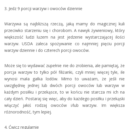
3. Jedz 9 porcji warzyw i owoców dziennie
Warzywa są najbliższą rzeczą, jaką mamy do magicznej kuli
przeciwko starzeniu się i chorobom. A nawyk żywieniowy, który
większość ludzi luzem na jest jedzenie wystarczającej ilości
warzyw. USDA zaleca spożywanie co najmniej pięciu porcji
warzyw dziennie i do czterech porcji owoców.
Może się to wydawać zupełnie nie do zrobienia, ale pamiętaj, że
porcja warzyw to tylko pół filiżanki, czyli mniej więcej tyle, ile
wynosi mała gałka lodów. Mimo to uważam, że jeśli nie
uwzględnię jednej lub dwóch porcji owoców lub warzyw w
każdym posiłku i przekąsce, to w końcu nie starcza mi ich na
cały dzień. Postaraj się więc, aby do każdego posiłku i przekąski
włączyć jakiś rodzaj owoców i/lub warzyw. Im większa
różnorodność, tym lepiej.
4. Ćwicz regularnie