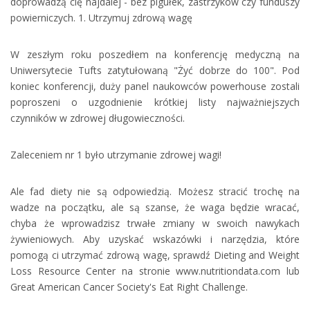
doprowadzą cię najdalej - bez pigułek, zastrzyków czy funduszy
powierniczych. 1. Utrzymuj zdrową wagę
W zeszłym roku poszedłem na konferencję medyczną na
Uniwersytecie Tufts zatytułowaną "Żyć dobrze do 100". Pod
koniec konferencji, duży panel naukowców powerhouse zostali
poproszeni o uzgodnienie krótkiej listy najważniejszych
czynników w zdrowej długowieczności.
Zaleceniem nr 1 było utrzymanie zdrowej wagi!
Ale fad diety nie są odpowiedzią. Możesz stracić trochę na
wadze na początku, ale są szanse, że waga będzie wracać,
chyba że wprowadzisz trwałe zmiany w swoich nawykach
żywieniowych. Aby uzyskać wskazówki i narzędzia, które
pomogą ci utrzymać zdrową wagę, sprawdź Dieting and Weight
Loss Resource Center na stronie www.nutritiondata.com lub
Great American Cancer Society's Eat Right Challenge.