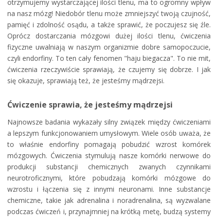
otrzymujemy wystarczającej ilości tlenu, ma to ogromny wpływ
na nasz mózg! Niedobór tlenu może zmniejszyć twoją czujność,
pamięć i zdolność osądu, a także sprawić, że poczujesz się źle.
Oprócz dostarczania mózgowi dużej ilości tlenu, ćwiczenia
fizyczne uwalniają w naszym organizmie dobre samopoczucie,
czyli endorfiny. To ten cały fenomen "haju biegacza". To nie mit,
ćwiczenia rzeczywiście sprawiają, że czujemy się dobrze. I jak
się okazuje, sprawiają też, że jesteśmy mądrzejsi.
Ćwiczenie sprawia, że jesteśmy mądrzejsi
Najnowsze badania wykazały silny związek między ćwiczeniami
a lepszym funkcjonowaniem umysłowym. Wiele osób uważa, że
to właśnie endorfiny pomagają pobudzić wzrost komórek
mózgowych. Ćwiczenia stymulują nasze komórki nerwowe do
produkcji substancji chemicznych zwanych czynnikami
neurotroficznymi, które pobudzają komórki mózgowe do
wzrostu i łączenia się z innymi neuronami. Inne substancje
chemiczne, takie jak adrenalina i noradrenalina, są wyzwalane
podczas ćwiczeń i, przynajmniej na krótką metę, budzą systemy