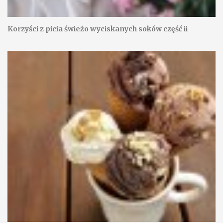
Korzyści z picia świeżo wyciskanych soków część ii