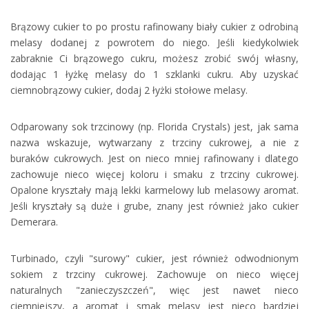
Brązowy cukier to po prostu rafinowany biały cukier z odrobiną
melasy dodanej z powrotem do niego. Jeśli kiedykolwiek
zabraknie Ci brązowego cukru, możesz zrobić swój własny,
dodając 1 łyżkę melasy do 1 szklanki cukru. Aby uzyskać
ciemnobrązowy cukier, dodaj 2 łyżki stołowe melasy.
Odparowany sok trzcinowy (np. Florida Crystals) jest, jak sama
nazwa wskazuje, wytwarzany z trzciny cukrowej, a nie z
buraków cukrowych. Jest on nieco mniej rafinowany i dlatego
zachowuje nieco więcej koloru i smaku z trzciny cukrowej.
Opalone kryształy mają lekki karmelowy lub melasowy aromat.
Jeśli kryształy są duże i grube, znany jest również jako cukier
Demerara.
Turbinado, czyli "surowy" cukier, jest również odwodnionym
sokiem z trzciny cukrowej. Zachowuje on nieco więcej
naturalnych "zanieczyszczeń", więc jest nawet nieco
ciemniejszy, a aromat i smak melasy jest nieco bardziej